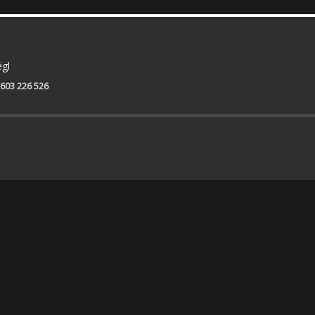
égl
603 226 526