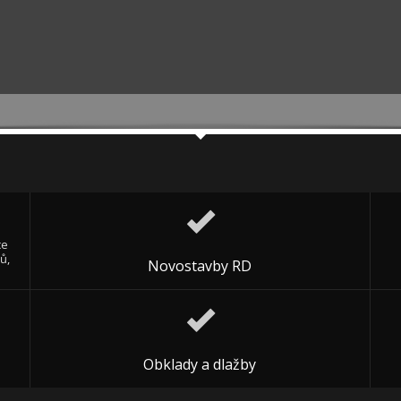
ce
ů,
Novostavby RD
Obklady a dlažby